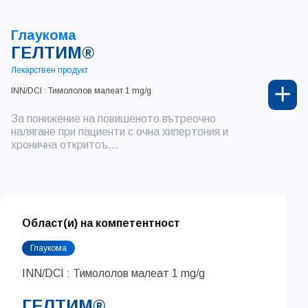
Глаукома
ГЕЛТИМ®
Лекарствен продукт
INN/DCI : Тимололов малеат 1 mg/g
За понижение на повишеното вътреочно
налягане при пациенти с очна хипертония и
хронична откритоъ...
Област(и) на компетентност
Глаукома
INN/DCI : Тимололов малеат 1 mg/g
ГЕЛТИМ®