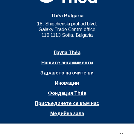
Théa Bulgaria
18, Shipchenski prohod blvd.
Galaxy Trade Centre office
110 1113 Sofia, Bulgaria
Група Théa
Нашите ангажименти
Здравето на очите ви
Иновации
Фондация Théa
Присъединете се към нас
Медийна зала
Ouvrir dans un nouvel onglet
Правни препратки