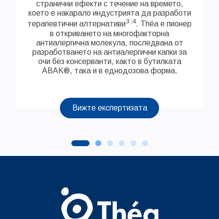
странични ефекти с течение на времето,
което е накарало индустрията да разработи
3 ;4
терапевтични алтернативи
. Théa е пионер
в откриването на многофакторна
антиалергична молекула, последвана от
разработването на антиалергични капки за
очи без консерванти, както в бутилката
ABAK®, така и в еднодозова форма.
Вижте експертизата